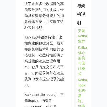
决了来自多个数据源的高
与架
负载数据利用的挑战，借
构说
助具有数据分析能力的消
息传递系统，并克服了这
明
种实时挑战。
安装
Kafka
Kafka支持很多特性，比
集群
如内建的数据分区、最可
Kafka
靠的复制技术和内建的容
核心
错机制，这些特性提供了
架构
高规模的消息处理利用
与设
率。它具有定义分布式平
计模
台、订阅记录流并在消息
式
队列中发布这些记录的能
Kafka
力。
Topic
架构-
Kafka由记录(record)、主
复
题(topic)、消费者
制、
故障
(consumer)、生产者