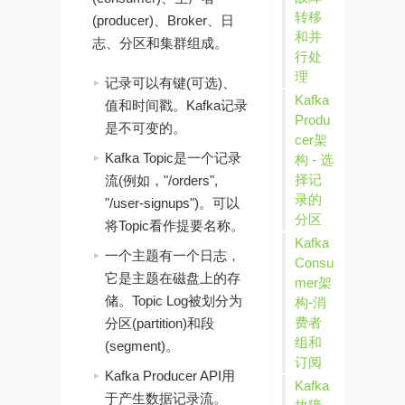
转移
(producer)、Broker、日
和并
志、分区和集群组成。
行处
理
记录可以有键(可选)、
Kafka
值和时间戳。Kafka记录
Produ
是不可变的。
cer架
Kafka Topic是一个记录
构 - 选
择记
流(例如，"/orders",
录的
"/user-signups")。可以
分区
将Topic看作提要名称。
Kafka
一个主题有一个日志，
Consu
它是主题在磁盘上的存
mer架
储。Topic Log被划分为
构-消
费者
分区(partition)和段
组和
(segment)。
订阅
Kafka Producer API用
Kafka
于产生数据记录流。