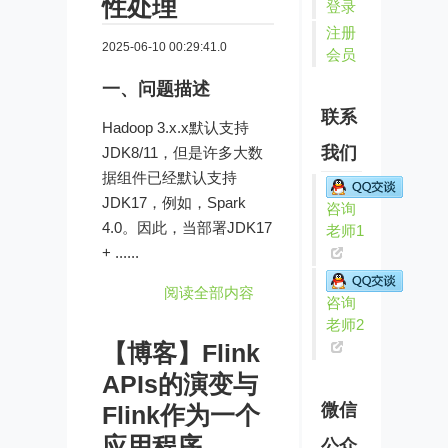
性处理
登录
注册
2025-06-10 00:29:41.0
会员
一、问题描述
联系
Hadoop 3.x.x默认支持
我们
JDK8/11，但是许多大数
据组件已经默认支持
JDK17，例如，Spark
咨询
4.0。因此，当部署JDK17
老师1
+ ......
阅读全部内容
咨询
老师2
【博客】Flink
APIs的演变与
微信
Flink作为一个
应用程序
公众