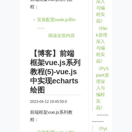
深入
程：
与编
程实
安装配置node.js和n
战》
......
《Flin
k原理
阅读全部内容
深入
与编
【博客】前端
程实
框架vue.js系列
战》
《PyS
教程(5)-vue.js
park原
中实现echarts
理深
入与
绘图
编程
实
2023-04-12 19:45:50.0
战》
前端框架vue.js系列教
--------
程：
--------
《Pyt