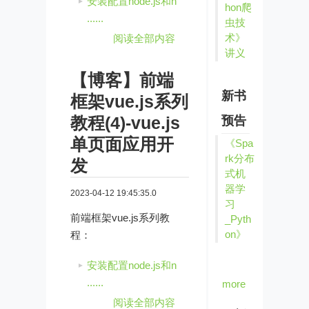
安装配置node.js和n
hon爬
......
虫技
术》
阅读全部内容
讲义
【博客】前端
新书
框架vue.js系列
教程(4)-vue.js
预告
单页面应用开
《Spa
rk分布
发
式机
器学
2023-04-12 19:45:35.0
习
前端框架vue.js系列教
_Pyth
on》
程：
安装配置node.js和n
......
more
阅读全部内容