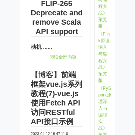
FLIP-265
程实
Deprecate and
战》
预览
remove Scala
版
API support
《Flin
k原理
动机 ......
深入
与编
阅读全部内容
程实
战》
【博客】前端
预览
版
框架vue.js系列
《PyS
教程(7)-vue.js
park原
使用Fetch API
理深
入与
访问RESTful
编程
API接口示例
实
战》
2023-04-12 19:47:11.0
预览