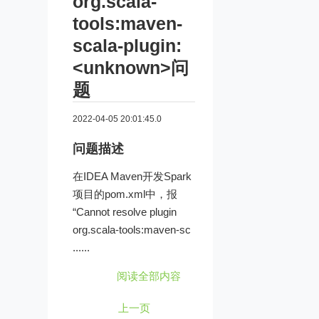
org.scala-
tools:maven-
scala-plugin:
<unknown>问
题
2022-04-05 20:01:45.0
问题描述
在IDEA Maven开发Spark
项目的pom.xml中，报
“Cannot resolve plugin
org.scala-tools:maven-sc
......
阅读全部内容
上一页