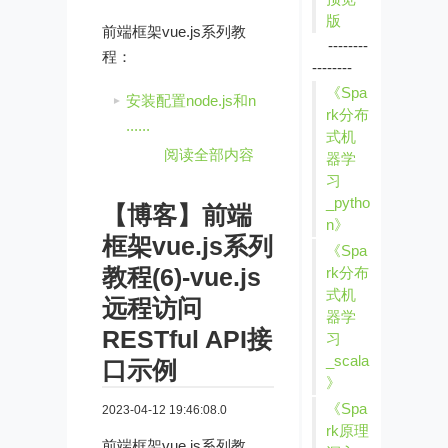
版
前端框架vue.js系列教
--------
程：
--------
《Spa
安装配置node.js和n
rk分布
......
式机
阅读全部内容
器学
习
_pytho
【博客】前端
n》
框架vue.js系列
《Spa
教程(6)-vue.js
rk分布
式机
远程访问
器学
RESTful API接
习
_scala
口示例
》
《Spa
2023-04-12 19:46:08.0
rk原理
前端框架vue.js系列教