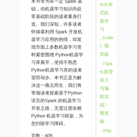
本书专为有一定 Spark 基
rk分布
础，但机器学习知识尚处
式机
零基础阶段的读者量身打
器学
造。我们深知，许多读者
习
怀揣着利用 Spark 开发机
_scala
器学习应用的热情，却发
》预
现市面上多数机器学习资
览版
料紧密围绕 Python机器学
习库展开，使得不熟悉
《Spa
Python机器学习库的读者
rk原理
望而却步。本书正是为解
深入
决这一痛点而生，我们将
与编
带领读者探索基于Python
程实
语言的Spark 的机器学习
战》
开发之路，无需过度依赖
预览
Python 机器学习框架，为
版
您扫除学习障碍。
《Flin
页数：609