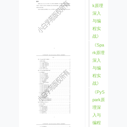
k原理
深入
与编
程实
战》
《Spa
rk原理
深入
与编
程实
战》
《PyS
park原
理深
入与
编程