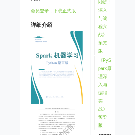
k原理
深入
会员登录，下载正式版
与编
详细介绍
程实
战》
预览
版
《PyS
park原
理深
入与
编程
实
战》
预览
版
--------