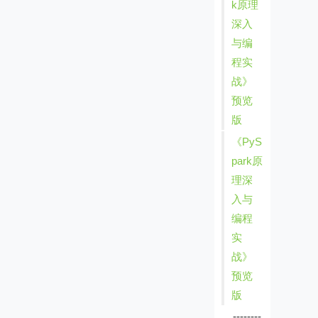
k原理
深入
与编
程实
战》
预览
版
《PyS
park原
理深
入与
编程
实
战》
预览
版
--------