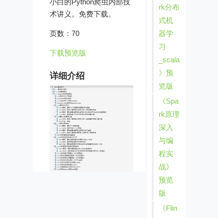
小白的Python爬虫内部技
rk分布
术讲义。免费下载。
式机
器学
页数：70
习
下载预览版
_scala
》预
详细介绍
览版
《Spa
rk原理
深入
与编
程实
战》
预览
版
《Flin