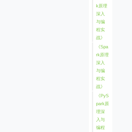
k原理
深入
与编
程实
战》
《Spa
rk原理
深入
与编
程实
战》
《PyS
park原
理深
入与
编程