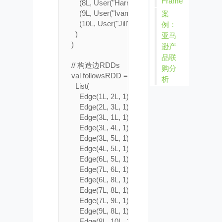
Frame
        (8L, User("Harry", 36)),

        (9L, User("Ivan", 28)),

案
        (10L, User("Jill", 48))

例：
      )

亚马
    )

逊产
品联
    // 构造边RDDs

购分
    val followsRDD = spark.sparkContext.paralleliz
析
      List(

        Edge(1L, 2L, 1),

        Edge(2L, 3L, 1),

        Edge(3L, 1L, 1),

        Edge(3L, 4L, 1),

        Edge(3L, 5L, 1),

        Edge(4L, 5L, 1),

        Edge(6L, 5L, 1),

        Edge(7L, 6L, 1),

        Edge(6L, 8L, 1),

        Edge(7L, 8L, 1),

        Edge(7L, 9L, 1),

        Edge(9L, 8L, 1),

        Edge(8L, 10L, 1),
