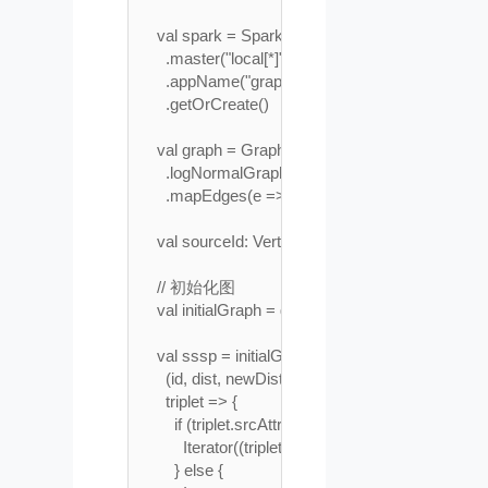
    val spark = SparkSession.builder()

      .master("local[*]")

      .appName("graphx demo")

      .getOrCreate()

    val graph = GraphGenerators

      .logNormalGraph(spark.sparkContext, numVer
      .mapEdges(e => e.attr.toDouble)

    val sourceId: VertexId = 42     				// 最终的源

    // 初始化图

    val initialGraph = graph.mapVertices((id, _) => 
    val sssp = initialGraph.pregel(Double.PositiveInf
      (id, dist, newDist) => math.min(dist, newDist), 	// Vertex Progra
      triplet => {  								// 发送消息

        if (triplet.srcAttr + triplet.attr < triplet.dstAttr) {
          Iterator((triplet.dstId, triplet.srcAttr + triplet.at
        } else {
