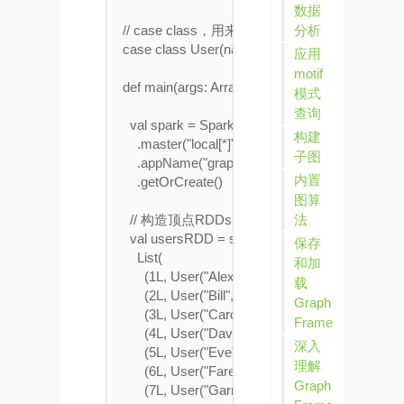
数据
分析
  // case class，用来代表顶点属性，存储一个
  case class User(name: String, age: Int)

应用
motif
  def main(args: Array[String]): Unit = {

模式
查询
    val spark = SparkSession.builder()

构建
      .master("local[*]")

子图
      .appName("graphx demo")

内置
      .getOrCreate()

图算
法
    // 构造顶点RDDs

    val usersRDD = spark.sparkContext.parallelize
保存
      List(

和加
        (1L, User("Alex", 26)),

载
        (2L, User("Bill", 42)),

Graph
        (3L, User("Carol", 18)),

Frame
        (4L, User("Dave", 16)),

深入
        (5L, User("Eve", 45)),

理解
        (6L, User("Farell", 30)),

Graph
        (7L, User("Garry", 32)),
