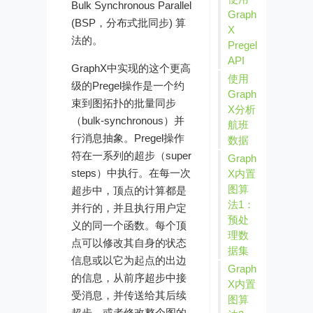
Bulk Synchronous Parallel
Graph
(BSP，分布式批同步) 算
X
法的。
Pregel
API
GraphX中实现的这个更高
使用
级的Pregel操作是一个约
Graph
束到图拓扑的批量同步
X分析
（bulk-synchronous）并
航班
行消息抽象。Pregel操作
数据
符在一系列的超步（super
Graph
steps）中执行。在每一次
X内置
图算
超步中，顶点的计算都是
法1：
并行的，并且执行用户定
预处
义的同一个函数。每个顶
理数
点可以修改其自身的状态
据集
信息或以它为起点的出边
Graph
的信息，从前序超步中接
X内置
受消息，并传送给其后续
图算
超步，或者修改整个图的