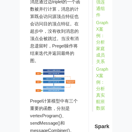
消息通过边triplet的一个函
强连
通组
数被并行计算，消息的计
件
算既会访问源顶点特征也
Graph
会访问目的顶点特征。在
X案
超步中，没有收到消息的
例：
顶点会被跳过。当没有消
分析
息遗留时，Pregel操作将
家庭
结束迭代并返回最终的
成员
图。
关系
Graph
X案
例：
分析
真实
Pregel计算模型中有三个
航班
数据
重要的函数，分别是
vertexProgram()、
sendMessage()和
Spark
messageCombiner()。