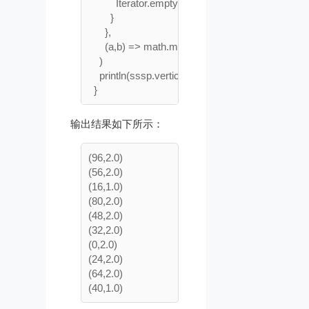
          Iterator.empty

        }

      },

      (a,b) => math.min(a,b) 						// 合并消息

    )

    println(sssp.vertices.take(10).mkString("\n"))

输出结果如下所示：
(96,2.0)

(56,2.0)

(16,1.0)

(80,2.0)

(48,2.0)

(32,2.0)

(0,2.0)

(24,2.0)

(64,2.0)
