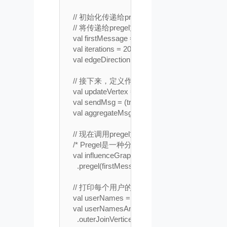
    // 初始化传递给pregel方法的参数

    // 将传递给pregel方法的三个参数的第一个集合
    val firstMessage = 0.0

    val iterations = 20

    val edgeDirection = EdgeDirection.Out

    // 接下来，定义作为参数传递给pregel方法的
    val updateVertex = (vId: Long, vData: Doubl
    val sendMsg = (triplet: EdgeTriplet[Double, Double]
    val aggregateMsgs = (x: Double, y: Double ) =>
    // 现在调用pregel方法

    /* Pregel是一种分布式计算模型，用于处
    val influenceGraph = inputGraph

      .pregel(firstMessage, iterations, edgeDirec
    // 打印每个用户的姓名和影响排名来检查计算结
    val userNames = socialGraph.mapVertices{(vId
    val userNamesAndRanks = influenceGraph

      .outerJoinVertices(userNames){(vId, rank,