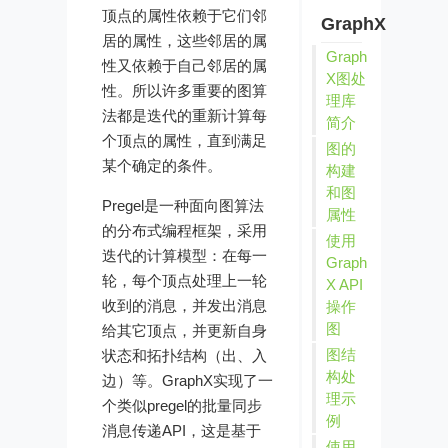
顶点的属性依赖于它们邻
GraphX
居的属性，这些邻居的属
Graph
性又依赖于自己邻居的属
X图处
性。所以许多重要的图算
理库
法都是迭代的重新计算每
简介
个顶点的属性，直到满足
图的
某个确定的条件。
构建
和图
Pregel是一种面向图算法
属性
的分布式编程框架，采用
使用
迭代的计算模型：在每一
Graph
轮，每个顶点处理上一轮
X API
收到的消息，并发出消息
操作
图
给其它顶点，并更新自身
图结
状态和拓扑结构（出、入
构处
边）等。GraphX实现了一
理示
个类似pregel的批量同步
例
消息传递API，这是基于
使用