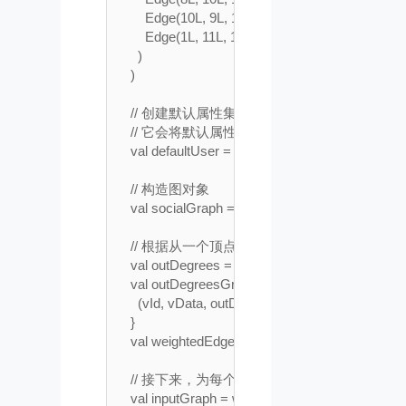
        Edge(10L, 9L, 1),

        Edge(1L, 11L, 1)

      )

    )

    // 创建默认属性集(id为11的顶点没有任何属性)
    // 它会将默认属性分配给没有被显式分配任何
    val defaultUser = User("NA", 0)

    // 构造图对象

    val socialGraph = Graph(usersRDD, followsRD
    // 根据从一个顶点的出度为每条边分配一个权重
    val outDegrees = socialGraph.outDegrees

    val outDegreesGraph = socialGraph.outerJoinV
      (vId, vData, outDeg) => outDeg.getOrElse(0)

    }

    val weightedEdgesGraph = outDegreesGraph.map
    // 接下来，为每个用户分配一个初始影响等级

    val inputGraph = weightedEdgesGraph.mapVerti