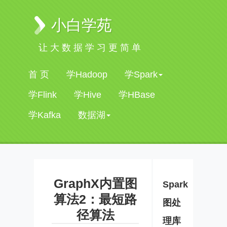
小白学苑
让大数据学习更简单
首 页
学Hadoop
学Spark
学Flink
学Hive
学HBase
学Kafka
数据湖
GraphX内置图
Spark
算法2：最短路
图处
径算法
理库