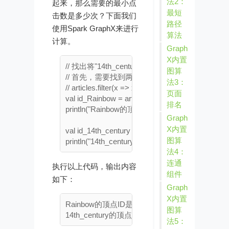
法2：
起来，那么需要的最小点
最短
击数是多少次？下面我们
路径
使用Spark GraphX来进行
算法
计算。
Graph
X内置
// 找出将"14th_century"与"Rainbow"页面连
图算
// 首先，需要找到两个页面的顶点ID

法3：
// articles.filter(x => x._1 == "Rainbow" || x._1 == 
页面
val id_Rainbow = articles.filter(x => x._1 == "Rai
排名
println("Rainbow的顶点ID是：" + id_Rainbow)

Graph
X内置
val id_14th_century = articles.filter(x => x._1 == 
图算
法4：
连通
执行以上代码，输出内容
组件
如下：
Graph
X内置
Rainbow的顶点ID是：3425

图算
法5：