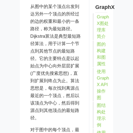
从图中的某个顶点出发到
GraphX
达另外一个顶点的所经过
Graph
的边的权重和最小的一条
X图处
路径，称为最短路径。
理库
Dijkstra算法是典型最短路
简介
径算法，用于计算一个节
图的
构建
点到其他节点的最短路
和图
径。它的主要特点是以起
属性
始点为中心向外层层扩展
使用
(广度优先搜索思想)，直
Graph
到扩展到终点为止。算法
X API
思想是，每次找到离源点
操作
最近的一个顶点，然后以
图
该顶点为中心，然后得到
图结
源点到其他顶点的最短路
构处
径。
理示
例
对于图中的每个顶点，最
使用