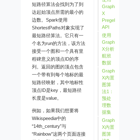
短路径算法会找到为了到
Graph
达起始顶点所需的最小的
X
边数。Spark使用
Pregel
API
ShortestPaths对象实现了
使用
最短路径算法。它只有一
Graph
个名为run的方法，该方法
X分析
接受一个图和一个具有里
航班
程碑意义的顶点ID的序
数据
列。返回的图的顶点包含
Graph
一个带有到每个地标的最
X内置
短路径映射，其中地标性
图算
顶点ID是key，最短路径
法1：
长度是value。
预处
理数
例如，如果我们想要将
据集
Wikispeedia中的
Graph
“14th_century”与
X内置
“Rainbow”这两个页面连接
图算