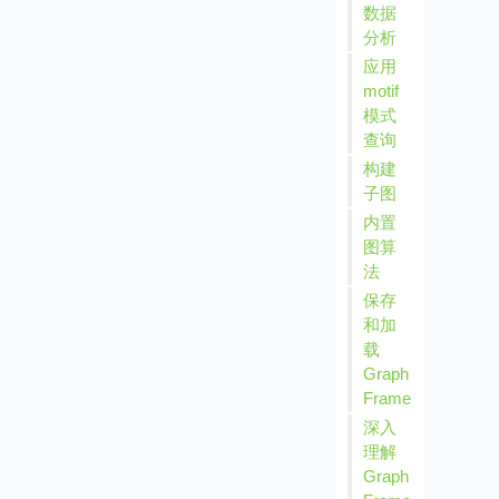
数据
分析
应用
motif
模式
查询
构建
子图
内置
图算
法
保存
和加
载
Graph
Frame
深入
理解
Graph