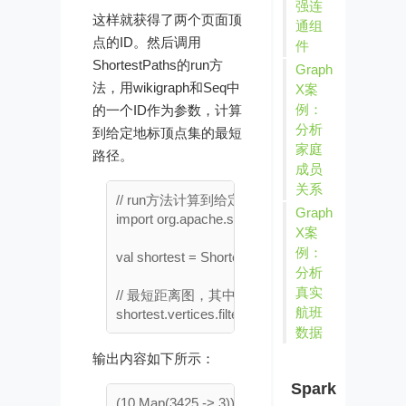
强连
这样就获得了两个页面顶
通组
点的ID。然后调用
件
ShortestPaths的run方
Graph
法，用wikigraph和Seq中
X案
例：
的一个ID作为参数，计算
分析
到给定地标顶点集的最短
家庭
路径。
成员
关系
// run方法计算到给定地标顶点集的最短路径

Graph
import org.apache.spark.graphx.lib._

X案
例：
val shortest = ShortestPaths.run(wikigraph, Seq(
分析
真实
// 最短距离图，其中每个顶点属性是一个Map
航班
数据
输出内容如下所示：
Spark