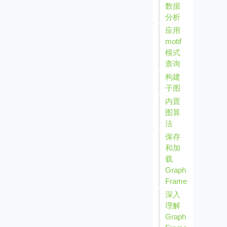
数据
分析
应用
motif
模式
查询
构建
子图
内置
图算
法
保存
和加
载
Graph
Frame
深入
理解
Graph