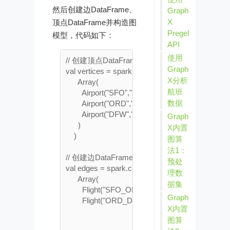
然后创建边DataFrame、
Graph
X
顶点DataFrame并构造图
Pregel
模型，代码如下：
API
使用
// 创建顶点DataFrame

Graph
val vertices = spark.createDataFrame(

X分析
      Array(

航班
        Airport("SFO","San Francisco"),

数据
        Airport("ORD","Chicago"),

        Airport("DFW","Dallas Fort Worth")

Graph
      )

X内置
    )

图算
法1：
// 创建边DataFrame

预处
val edges = spark.createDataFrame(

理数
      Array(

据集
        Flight("SFO_ORD_2017-01-01_AA","SFO","
Graph
        Flight("ORD_DFW_2017-01-01_UA","ORD","D
X内置
图算