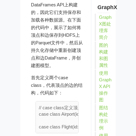
DataFrames API上构建
GraphX
的，因此它们支持保存和
Graph
加载各种数据源。在下面
X图处
的代码中，展示了如何将
理库
顶点和边保存到HDFS上
简介
的Parquet文件中，然后从
图的
持久化存储中重新创建顶
构建
点和边DataFrame，并创
和图
属性
建图模型。
使用
首先定义两个case
Graph
class，代表顶点的边的结
X API
构，代码如下：
操作
图
// case class定义顶点和边的schema

图结
case class Airport(id: String, city: String) extends 
构处
理示
例
使用