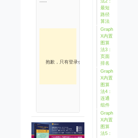
......
法2：
最短
路径
算法
Graph
X内置
图算
法3：
页面
抱歉，只有登录会员才可浏览！
会员登录
排名
Graph
X内置
图算
法4：
连通
组件
Graph
X内置
图算
法5：