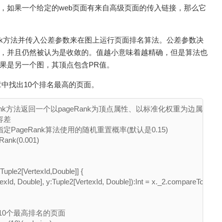
，如果一个给定的web页面有来自高级页面的传入链接，那么它
ank方法并传入公差参数来在图上运行页面排名算法。公差参数决
，并且仍然被认为是收敛的。值越小意味着越精确，但是算法也
果是另一个图，其顶点包含PR值。
的文章中找出10个排名最高的页面。
ageRank方法返回一个以pageRank为顶点属性、以标准化权重为边属性的图
差

定PageRank算法使用的随机重置概率(默认是0.15)

Rank(0.001)

Tuple2[VertexId,Double]] {

exId, Double], y:Tuple2[VertexId, Double]):Int = x._2.compareTo(y._2)

中的10个最高排名的页面
