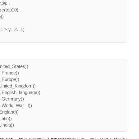
称：

ze(top10)

))

_1 > y._2._1)

ited_States))

France))

Europe))

United_Kingdom))

English_language))

,Germany))

World_War_II))

ngland))

tin))
