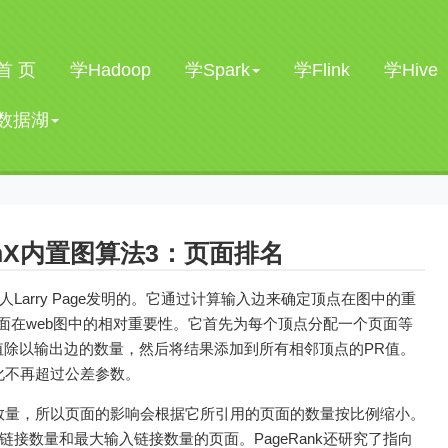
首 页
学Hadoop
学Spark
学Flink
学Hive
数据湖
phX内置图算法3：页面排名
Larry Page发明的。它通过计算输入边来确定顶点在图中的重
页面在web图中的相对重要性。它首先为每个顶点分配一个页面等
R值除以输出边的数量，然后将结果添加到所有相邻顶点的PR值。
化不再超过公差参数。
数量，所以页面的影响会根据它所引用的页面的数量按比例缩小。
接数量和最大输入链接数量的页面。PageRank还研究了指向