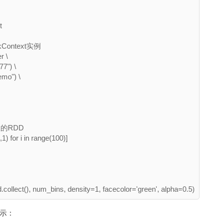


Context实例

 \

7") \

mo") \

的RDD

) for i in range(100)]

示：