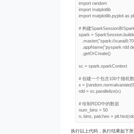
import random

import matplotlib

import matplotlib.pyplot as plt
# 构建SparkSession和Spark
spark = SparkSession.builder
   .master("spark://xueai8:707
   .appName("pyspark rdd de
   .getOrCreate()

sc = spark.sparkContext

# 创建一个包含100个随机数
x = [random.normalvariate(0,1
rdd = sc.parallelize(x)

# 绘制RDD中的数据

num_bins = 50

执行以上代码，执行结果如下所