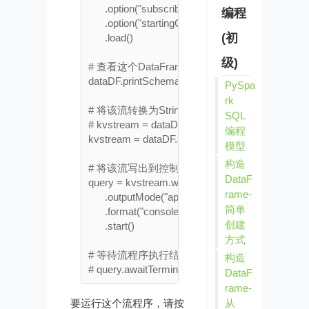
      .option("subscribe", "test") \

编程
      .option("startingOffsets", "earliest") \

(初
      .load()

级)
# 查看这个DataFrame的schema

dataDF.printSchema()

PySpa
rk
# 将该流转换为String数据类型（key和value
SQL
# kvstream = dataDF.selectExpr("CAST(key as str
编程
kvstream = dataDF.selectExpr("CAST(value as string)
模型
构造
# 将该流写出到控制台

DataF
query = kvstream.writeStream \

rame-
      .outputMode("append") \

简单
      .format("console") \

创建
      .start()

方式
# 等待流程序执行结束（作为作业文件提交时启用
构造
DataF
rame-
要运行这个流程序，请按
从