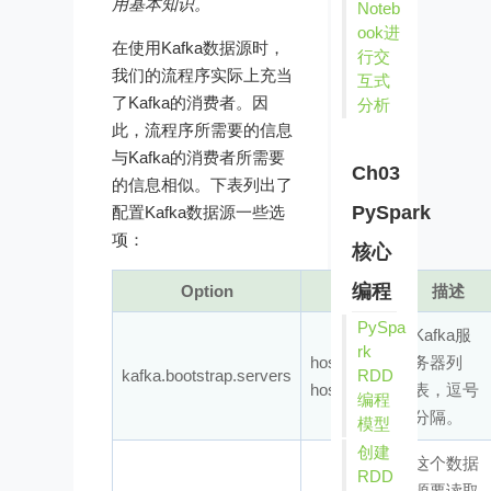
用基本知识。
Noteb
ook进
在使用Kafka数据源时，
行交
我们的流程序实际上充当
互式
了Kafka的消费者。因
分析
此，流程序所需要的信息
与Kafka的消费者所需要
Ch03
的信息相似。下表列出了
PySpark
配置Kafka数据源一些选
项：
核心
编程
Option
值
描述
PySpa
Kafka服
rk
host1:port1,
务器列
kafka.bootstrap.servers
RDD
host2:port2
表，逗号
编程
分隔。
模型
创建
这个数据
RDD
源要读取