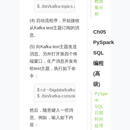
数据
集分
析
(4) 启动流程序，开始接收
从Kafka test主题订阅的消
Ch05
息。
PySpark
(5) 向Kafka test主题发送
SQL
消息。另外打开第四个终
端窗口，生产消息并发布
编程
给test主题，执行如下命
(高
令：
级)
$ cd ~/bigdata/kafka_2.12-2.4.1

PySpa
rk
SQL
然后，随意键入一些消
日期
息。例如，输入如下内
时间
容：
处理