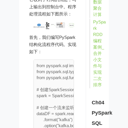
数据
上输出到控制台中。程序
聚合
处理流程如下图所示：
计算
PySpa
rk
RDD
首先，我们编写PySpark
编程
结构化流程序代码。实现
案例_
如下：
合并
小文
from pyspark.sql import SparkSession

件与
from pyspark.sql.types import *

实现
from pyspark.sql.functions import *

二次
排序
# 创建SparkSession实例

spark = SparkSession.builder.appName("Kafka So
Ch04
# 创建一个流来监听test topic的消息

PySpark
dataDF = spark.readStream \

      .format("kafka") \

SQL
      .option("kafka.bootstrap.servers", "localhost:9