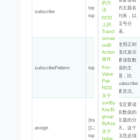
的方
topic1,
的主题名
法
subscribe
topic2
列表，以
RDD
逗号分
上的
隔。
Transf
ormati
使用正则
on和
模式表示
Action
操作
要读取数
Key-
subscribePattern
topic.*
据的主
Value
题，比
Pair
subscribe
RDD
要灵活。
关于
sortBy
指定要读
Key和
取数据的
group
{topic1:
主题的分
ByKey
assign
[1,2],
区。这个
关于
topic2:[3,4]}
信息必须
reduc