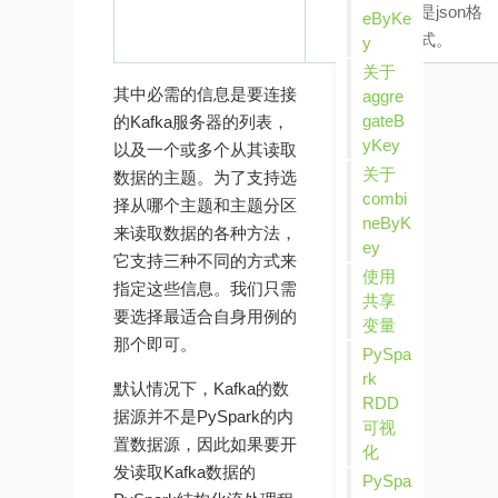
是json格
eByKe
式。
y
关于
其中必需的信息是要连接
aggre
gateB
的Kafka服务器的列表，
yKey
以及一个或多个从其读取
关于
数据的主题。为了支持选
combi
择从哪个主题和主题分区
neByK
来读取数据的各种方法，
ey
它支持三种不同的方式来
使用
指定这些信息。我们只需
共享
要选择最适合自身用例的
变量
那个即可。
PySpa
rk
默认情况下，Kafka的数
RDD
据源并不是PySpark的内
可视
置数据源，因此如果要开
化
发读取Kafka数据的
PySpa