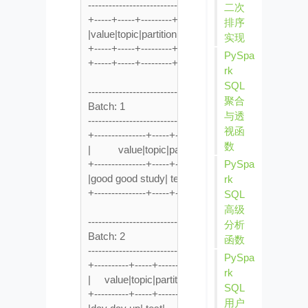
-------------------------------------------

二次
+-----+-----+---------+------+

排序
|value|topic|partition|offset|

实现
+-----+-----+---------+------+

PySpa
+-----+-----+---------+------+

rk
SQL
-------------------------------------------

聚合
Batch: 1

与透
-------------------------------------------

视函
+---------------+-----+---------+------+

数
|          value|topic|partition|offset|

+---------------+-----+---------+------+

PySpa
|good good study| test|        0|     0|

rk
+---------------+-----+---------+------+

SQL
高级
-------------------------------------------

分析
Batch: 2

函数
-------------------------------------------

PySpa
+----------+-----+---------+------+

rk
|     value|topic|partition|offset|

SQL
+----------+-----+---------+------+

用户