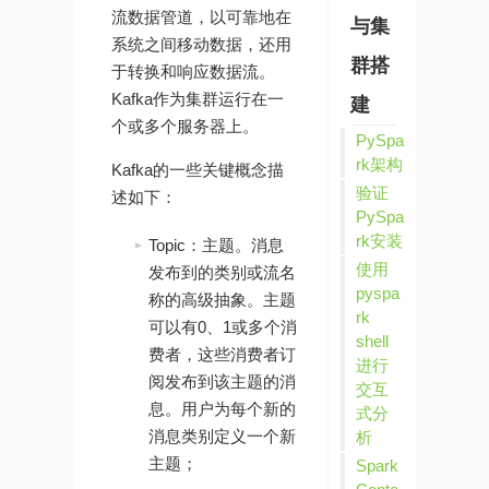
流数据管道，以可靠地在
与集
系统之间移动数据，还用
群搭
于转换和响应数据流。
Kafka作为集群运行在一
建
个或多个服务器上。
PySpa
rk架构
Kafka的一些关键概念描
验证
述如下：
PySpa
rk安装
Topic：主题。消息
使用
发布到的类别或流名
pyspa
称的高级抽象。主题
rk
可以有0、1或多个消
shell
费者，这些消费者订
进行
阅发布到该主题的消
交互
息。用户为每个新的
式分
消息类别定义一个新
析
主题；
Spark