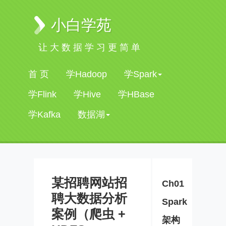
小白学苑
让大数据学习更简单
首 页
学Hadoop
学Spark
学Flink
学Hive
学HBase
学Kafka
数据湖
某招聘网站招
Ch01
聘大数据分析
Spark
案例（爬虫 +
架构