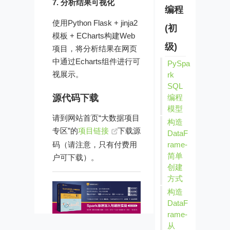
7. 分析结果可视化
编程
使用Python Flask + jinja2
(初
模板 + ECharts构建Web
级)
项目，将分析结果在网页
中通过Echarts组件进行可
PySpa
视展示。
rk
SQL
编程
源代码下载
模型
请到网站首页“大数据项目
构造
专区”的
项目链接
下载源
DataF
码（请注意，只有付费用
rame-
简单
户可下载）。
创建
方式
构造
DataF
rame-
从