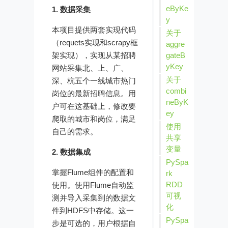
eByKe
1. 数据采集
y
本项目提供两套实现代码
关于
（requets实现和scrapy框
aggre
架实现），实现从某招聘
gateB
yKey
网站采集北、上、广、
关于
深、杭五个一线城市热门
combi
岗位的最新招聘信息。用
neByK
户可在这基础上，修改要
ey
爬取的城市和岗位，满足
使用
自己的需求。
共享
变量
2. 数据集成
PySpa
掌握Flume组件的配置和
rk
RDD
使用。使用Flume自动监
可视
测并导入采集到的数据文
化
件到HDFS中存储。这一
PySpa
步是可选的，用户根据自