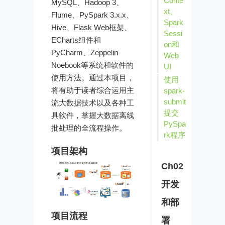
Conte
MySQL、Hadoop 3、
xt、
Flume、PySpark 3.x.x、
Spark
Hive、Flask Web框架、
Sessi
ECharts组件和
on和
PyCharm、Zeppelin
Web
Noebook等系统和软件的
UI
使用方法。通过本项目，
使用
将有助于读者综合运用主
spark-
submit
流大数据技术以及各种工
提交
具软件，掌握大数据离线
PySpa
批处理的全流程操作。
rk程序
项目架构
Ch02
开发
和部
项目流程
署