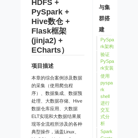
HDFS +
与集
PySpark +
群搭
Hive数仓 +
Flask框架
建
(jinja2) +
PySpa
rk架构
ECharts）
验证
PySpa
项目描述
rk安装
使用
本章的综合案例涉及数据
pyspa
的采集（使用爬虫程
rk
序）、数据集成、数据预
shell
处理、大数据存储、Hive
进行
数据仓库应用、大数据
交互
ELT实现和大数据结果展
式分
析
现等全流程所涉及的各种
Spark
典型操作，涵盖Linux、