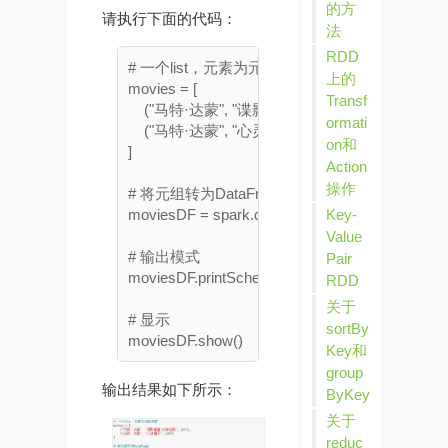
的方
请执行下面的代码：
法
RDD
# 一个list，元素为元组类型

上的
movies = [

Transf
    ("马特·达蒙", "谍影重重:极限伯恩", 2007),

ormati
    ("马特·达蒙", "心灵捕手", 1997)

on和
]

Action
操作
# 将元组转为DataFrame                

Key-
moviesDF = spark.createDataFrame(movies, schema=[
Value
# 输出模式

Pair
moviesDF.printSchema()

RDD
关于
# 显示

sortBy
Key和
group
输出结果如下所示：
ByKey
关于
reduc