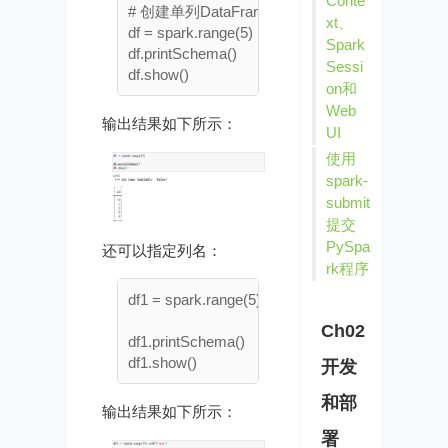
Conte
# 创建单列DataFrame，默认列名是id，类型是Long
xt、
df = spark.range(5)

Spark
df.printSchema()

Sessi
on和
Web
输出结果如下所示：
UI
使用
spark-
submit
提交
PySpa
还可以指定列名：
rk程序
df1 = spark.range(5).toDF("num")

Ch02
df1.printSchema()

开发
和部
输出结果如下所示：
署