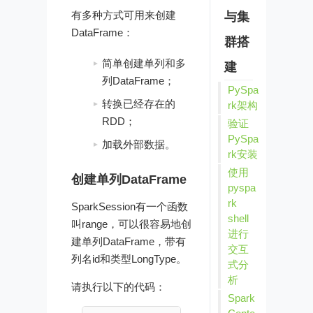
有多种方式可用来创建
与集
DataFrame：
群搭
简单创建单列和多
建
列DataFrame；
PySpa
转换已经存在的
rk架构
RDD；
验证
PySpa
加载外部数据。
rk安装
使用
创建单列DataFrame
pyspa
rk
SparkSession有一个函数
shell
叫range，可以很容易地创
进行
建单列DataFrame，带有
交互
列名id和类型LongType。
式分
析
请执行以下的代码：
Spark