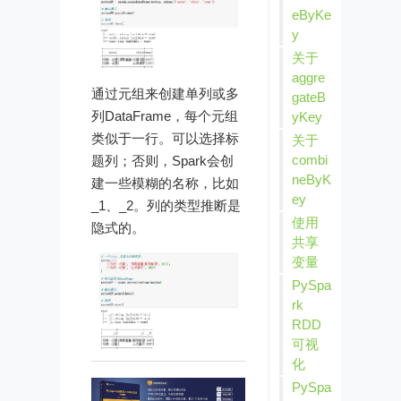
eByKe
y
关于
aggre
通过元组来创建单列或多
gateB
列DataFrame，每个元组
yKey
类似于一行。可以选择标
关于
combi
题列；否则，Spark会创
neByK
建一些模糊的名称，比如
ey
_1、_2。列的类型推断是
使用
隐式的。
共享
变量
PySpa
rk
RDD
可视
化
PySpa