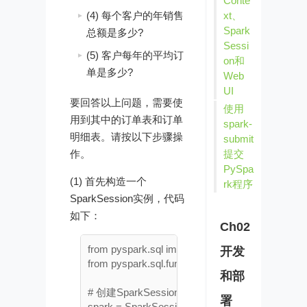
Conte
(4) 每个客户的年销售
xt、
Spark
总额是多少?
Sessi
(5) 客户每年的平均订
on和
单是多少?
Web
UI
要回答以上问题，需要使
使用
用到其中的订单表和订单
spark-
明细表。请按以下步骤操
submit
作。
提交
PySpa
(1) 首先构造一个
rk程序
SparkSession实例，代码
如下：
Ch02
from pyspark.sql import SparkSession

开发
from pyspark.sql.functions import *

和部
# 创建SparkSession的实例

署
spark = SparkSession.builder \
