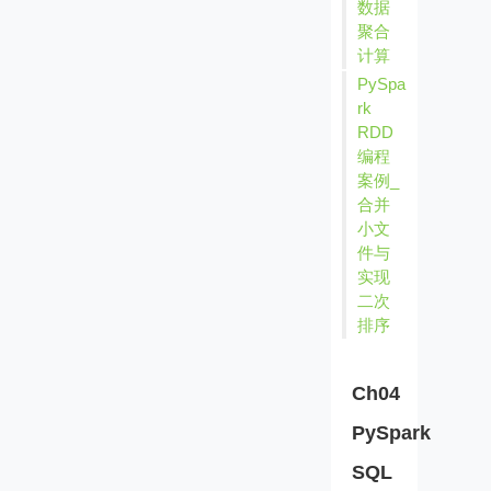
数据
聚合
计算
PySpa
rk
RDD
编程
案例_
合并
小文
件与
实现
二次
排序
Ch04
PySpark
SQL