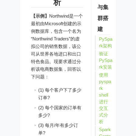
析
与集
【示例】
Northwind是一个
群搭
最初由Microsoft创建的示
建
例数据库，包含一个名为
“Northwind Traders”的虚
PySpa
rk架构
拟公司的销售数据，该公
验证
司从世界各地进口和出口
PySpa
特色食品。现要求通过分
rk安装
析该电商数据集，回答以
使用
下问题：
pyspa
rk
(1) 每个客户下了多少
shell
订单?
进行
(2) 每个国家的订单有
交互
式分
多少?
析
(3) 每月/年有多少订
Spark
单?