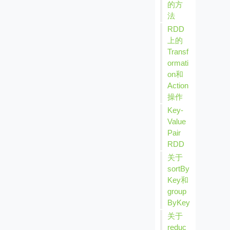
的方
法
RDD
上的
Transf
ormati
on和
Action
操作
Key-
Value
Pair
RDD
关于
sortBy
Key和
group
ByKey
关于
reduc