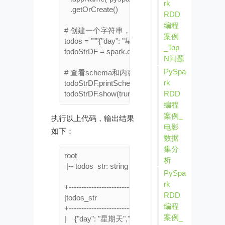
rk
   .getOrCreate()

RDD
编程
# 创建一个字符串，它包含有JSON格式的字符串
案例
todos = """{"day": "星期天","tasks": ["抽烟", "喝酒"
_Top
todoStrDF = spark.createDataFrame([(todos,)], ["t
N问题
PySpa
# 查看schema和内容

rk
todoStrDF.printSchema()

RDD
编程
案例_
执行以上代码，输出结果
电影
如下：
数据
集分
root

析
 |-- todos_str: string (nullable = true)

PySpa
rk
+-----------------------------------------------------+

RDD
|todos_str                                                     |

编程
+-----------------------------------------------------+

案例_
|    {"day": "星期天","tasks": ["抽烟", "喝酒", "去烫头