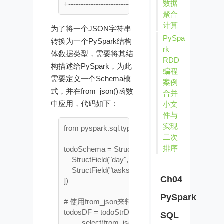
数据
聚合
计算
为了将一个JSON字符串
PySpa
转换为一个PySpark结构
rk
体数据类型，需要将其结
RDD
构描述给PySpark，为此
编程
需要定义一个Schema模
案例_
式，并在from_json()函数
合并
中应用，代码如下：
小文
件与
实现
from pyspark.sql.types import *

二次
排序
todoSchema = StructType([

    StructField("day", StringType(), True), 

    StructField("tasks",  ArrayType(StringType()), T
Ch04
])

PySpark
# 使用from_json来转换JSON string

todosDF = todoStrDF \

SQL
	.select(from_json("todos_str",todoSchema).alias("todos"))
