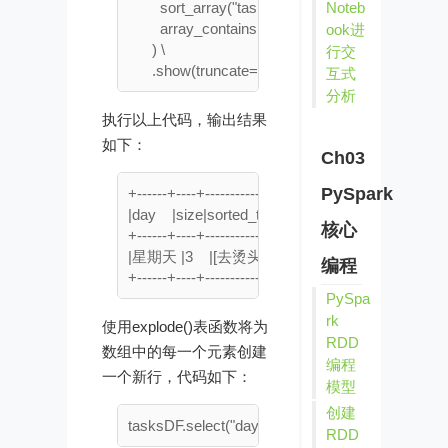
        sort_array("tasks").alias("sorted_tasks"),     	    # 对数组排序

Noteb
        array_contains("tasks", "去烫头").alia
ook进
      ) \

行交
互式
分析
执行以上代码，输出结果
如下：
Ch03
PySpark
+------+----+--------------------+----------+

|day    |size|sorted_tasks         |  是否去烫头|

核心
+------+----+--------------------+----------+

|星期天 |3    |[去烫头, 喝酒, 抽烟]   | true      |

编程
PySpa
rk
使用explode()表函数将为
RDD
数组中的每一个元素创建
编程
一个新行，代码如下：
模型
创建
RDD