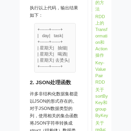
的方
执行以上代码，输出结果
法
如下：
RDD
上的
+------+------+

Transf
|   day|   task|

ormati
+------+------+

on和
| 星期天|   抽烟|

Action
| 星期天|   喝酒|

操作
| 星期天| 去烫头|

Key-
Value
Pair
RDD
2. JSON处理函数
关于
许多非结构化数据集都是
sortBy
以JSON的形式存在的。
Key和
对于JSON数据类型的
group
ByKey
列，使用相关的集合函数
关于
将JSON字符串转换成
reduc
struct（结构体）数据类