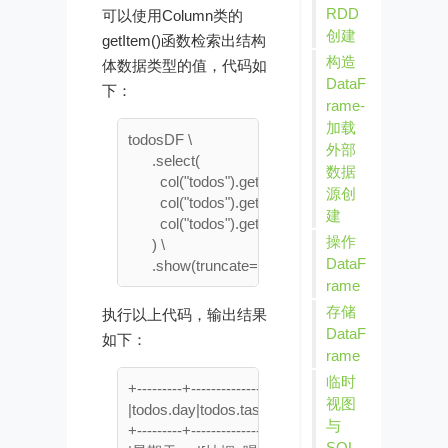
RDD
可以使用Column类的
创建
getItem()函数检索出结构
构造
体数据类型的值，代码如
DataF
下：
rame-
加载
todosDF \

外部
      .select(

数据
        col("todos").getItem("day"),

源创
        col("todos").getItem("tasks"),

建
        col("todos").getItem("tasks")[0].alias("first_ta
操作
      ) \

DataF
rame
存储
执行以上代码，输出结果
DataF
如下：
rame
临时
+---------+--------------------+----------+

视图
|todos.day|todos.tasks           |first_task|

与
+---------+--------------------+----------+

SQL