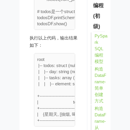
编程
# todos是一个struct数据类型，包含两个字段：day 
(初
todosDF.printSchema()

级)
PySpa
执行以上代码，输出结果
rk
如下：
SQL
编程
root

模型
 |-- todos: struct (nullable = true)

构造
 |    |-- day: string (nullable = true)

DataF
 |    |-- tasks: array (nullable = true)

rame-
 |    |    |-- element: string (containsNull = true)

简单
创建
+------------------------------+

方式
|                              todos|

+------------------------------+

构造
|    {星期天, [抽烟, 喝酒, 去烫头]}|

DataF
rame-
从