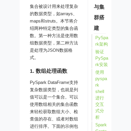
集合被设计用来处理复杂
与集
的数据类型，如arrays、
群搭
maps和struts。本节将介
建
绍两种特定类型的集合函
数。第一种方法是使用数
PySpa
组数据类型，第二种方法
rk架构
是处理为JSON数据格
验证
式。
PySpa
rk安装
1. 数组处理函数
使用
pyspa
PySpark DataFrame支持
rk
复杂数据类型，也就是列
shell
值可以是一个集合。可以
进行
使用数组相关的集合函数
交互
式分
来轻松获取数组大小、检
析
查值的存在、或者对数组
Spark
进行排序。下面的示例包