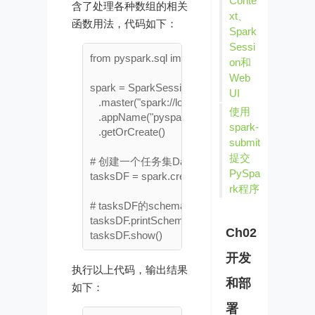
Conte
含了处理各种数组的相关
xt、
函数用法，代码如下：
Spark
Sessi
from pyspark.sql import SparkSession

on和
Web
spark = SparkSession.builder \

UI
   .master("spark://localhost:7077") \

使用
   .appName("pyspark demo") \

spark-
   .getOrCreate()

submit
提交
# 创建一个任务集DataFrame

PySpa
tasksDF = spark.createDataFrame([("星期天", ["抽
rk程序
# tasksDF的schema

tasksDF.printSchema()

Ch02
开发
执行以上代码，输出结果
和部
如下：
署