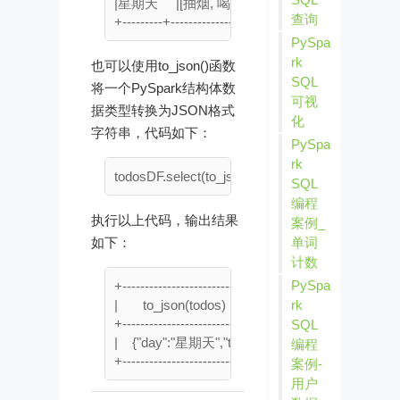
|星期天     |[抽烟, 喝酒, 去烫头]   |抽烟        |

查询
PySpa
rk
也可以使用to_json()函数
SQL
将一个PySpark结构体数
可视
据类型转换为JSON格式
化
字符串，代码如下：
PySpa
rk
SQL
编程
执行以上代码，输出结果
案例_
单词
如下：
计数
PySpa
+-------------------------------------------------+

rk
|       to_json(todos)                                   |

+-------------------------------------------------+

SQL
|    {"day":"星期天","tasks":["抽烟","喝酒","去烫头"]}
编程
案例-
用户