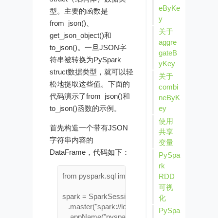
eByKe
型。主要的函数是
y
from_json()、
关于
get_json_object()和
aggre
to_json()。一旦JSON字
gateB
符串被转换为PySpark
yKey
struct数据类型，就可以轻
关于
松地提取这些值。下面的
combi
代码演示了from_json()和
neByK
ey
to_json()函数的示例。
使用
首先构造一个带有JSON
共享
字符串内容的
变量
DataFrame，代码如下：
PySpa
rk
from pyspark.sql import SparkSession

RDD
可视
spark = SparkSession.builder \

化
   .master("spark://localhost:7077") \

PySpa
   .appName("pyspark demo") \
