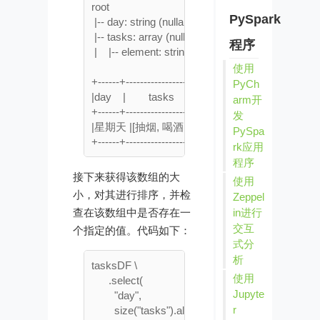
root

PySpark
 |-- day: string (nullable = true)

 |-- tasks: array (nullable = true)

程序
 |    |-- element: string (containsNull = true)

使用
+------+--------------------+

PyCh
|day    |        tasks         | 

arm开
+------+--------------------+

发
|星期天 |[抽烟, 喝酒, 去烫头]   |

PySpa
rk应用
程序
接下来获得该数组的大
使用
小，对其进行排序，并检
Zeppel
查在该数组中是否存在一
in进行
交互
个指定的值。代码如下：
式分
析
tasksDF \

使用
      .select(

Jupyte
        "day",

r
        size("tasks").alias("size"),                       